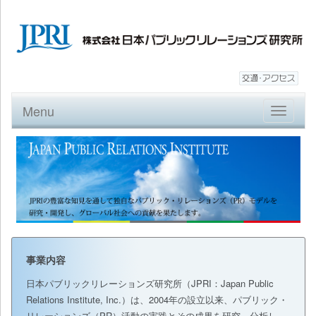
Menu
Toggle
navigatio
事業内容
日本パブリックリレーションズ研究所（JPRI：Japan Public
Relations Institute, Inc.）は、2004年の設立以来、パブリック・
リレーションズ（PR）活動の実践とその成果を研究、分析し、