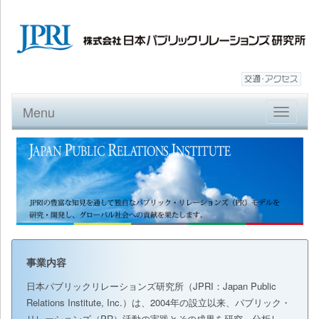
Menu
Toggle
navigatio
事業内容
日本パブリックリレーションズ研究所（JPRI：Japan Public
Relations Institute, Inc.）は、2004年の設立以来、パブリック・
リレーションズ（PR）活動の実践とその成果を研究、分析し、