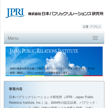
Menu
Toggle
navigatio
事業内容
日本パブリックリレーションズ研究所（JPRI：Japan Public
Relations Institute, Inc.）は、2004年の設立以来、パブリック・
リレーションズ（PR）活動の実践とその成果を研究、分析し、