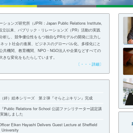
研究所（JPRI：Japan Public Relations Institute,
4年の設立以来、パブリック・リレーションズ（PR）活動の実践
分析し、競争優位性をもつ独自なPRモデルの開発に注力し
ーネット社会の進展、ビジネスのグローバル化、多様化にと
公共機関、教育機関、NPO・NGO法人や企業などすべての
大きな変化をもたらしています。
〔・・・詳細〕
（絆）絵本シリーズ 第２弾『そらとぶキリン』完成
Public Relations for School 公認ファシリテーター認定講
実施しました
Officer Eiken Hayashi Delivers Guest Lecture at Sheffield
 University