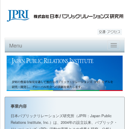
Menu
Toggle
navigatio
事業内容
日本パブリックリレーションズ研究所（JPRI：Japan Public
Relations Institute, Inc.）は、2004年の設立以来、パブリック・
リレーションズ（PR）活動の実践とその成果を研究、分析し、