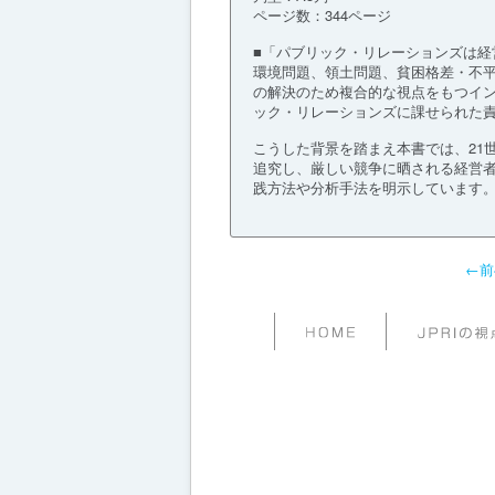
ページ数：344ページ
■「パブリック・リレーションズは経
環境問題、領土問題、貧困格差・不
の解決のため複合的な視点をもつイ
ック・リレーションズに課せられた
こうした背景を踏まえ本書では、21
追究し、厳しい競争に晒される経営
践方法や分析手法を明示しています
←前