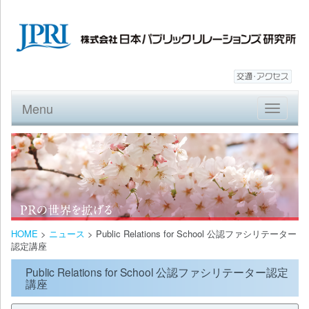
Menu
Toggle
navigatio
HOME
>
ニュース
>
Public Relations for School 公認ファシリテーター
認定講座
Public Relations for School 公認ファシリテーター認定
講座