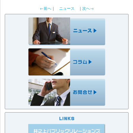
←前へ
｜
ニュース
｜
次へ→