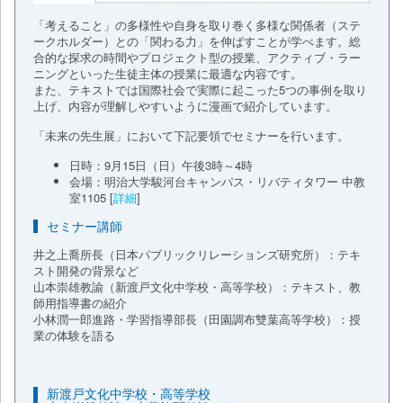
「考えること」の多様性や自身を取り巻く多様な関係者（ステ
ークホルダー）との「関わる力」を伸ばすことが学べます。総
合的な探求の時間やプロジェクト型の授業、アクティブ・ラー
ニングといった生徒主体の授業に最適な内容です。
また、テキストでは国際社会で実際に起こった5つの事例を取り
上げ、内容が理解しやすいように漫画で紹介しています。
「未来の先生展」において下記要領でセミナーを行います。
日時：9月15日（日）午後3時～4時
会場：明治大学駿河台キャンパス・リバティタワー 中教
室1105 [
詳細
]
セミナー講師
井之上喬所長（日本パブリックリレーションズ研究所）：テキ
スト開発の背景など
山本崇雄教諭（新渡戸文化中学校・高等学校）：テキスト、教
師用指導書の紹介
小林潤一郎進路・学習指導部長（田園調布雙葉高等学校）：授
業の体験を語る
新渡戸文化中学校・高等学校