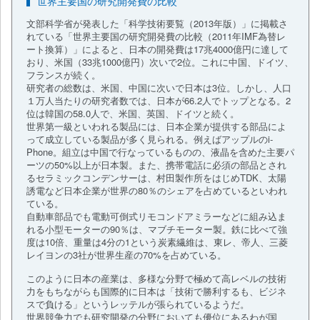
世界主要国の研究開発費の比較
文部科学省が発表した「科学技術要覧（2013年版）」に掲載さ
れている「世界主要国の研究開発費の比較（2011年IMF為替レ
ート換算）」によると、日本の開発費は17兆4000億円に達して
おり、米国（33兆1000億円）次いで2位。これに中国、ドイツ、
フランスが続く。
研究者の総数は、米国、中国に次いで日本は3位。しかし、人口
１万人当たりの研究者数では、日本が66.2人でトップとなる。2
位は韓国の58.0人で、米国、英国、ドイツと続く。
世界第一級といわれる製品には、日本企業が提供する部品によ
って成立している製品が多く見られる。例えばアップルのi-
Phone。組立は中国で行なっているものの、液晶を含めた主要パ
ーツの50%以上が日本製。また、携帯電話に必須の部品とされ
るセラミックコンデンサーは、村田製作所をはじめTDK、太陽
誘電など日本企業が世界の80％のシェアを占めているといわれ
ている。
自動車部品でも電動可倒式リモコンドアミラーなどに組み込ま
れる小型モーターの90％は、マブチモーター製。鉄に比べて強
度は10倍、重量は4分の1という炭素繊維は、東レ、帝人、三菱
レイヨンの3社が世界生産の70%を占めている。
このように日本の産業は、多様な分野で極めて高レベルの技術
力をもちながらも国際的に日本は「技術で勝利するも、ビジネ
スで負ける」というレッテルが張られているようだ。
世界競争力でも研究開発の分野においても優位にあるわが国