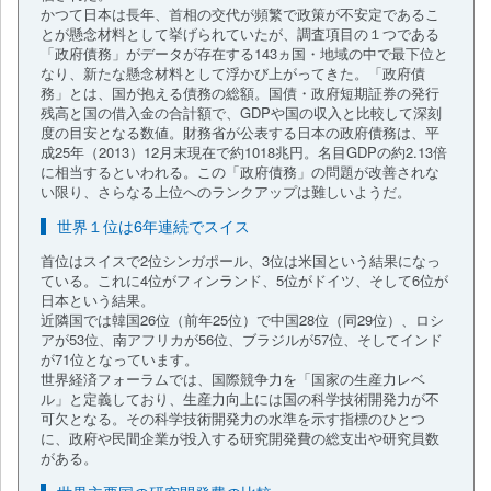
かつて日本は長年、首相の交代が頻繁で政策が不安定であるこ
とが懸念材料として挙げられていたが、調査項目の１つである
「政府債務」がデータが存在する143ヵ国・地域の中で最下位と
なり、新たな懸念材料として浮かび上がってきた。「政府債
務」とは、国が抱える債務の総額。国債・政府短期証券の発行
残高と国の借入金の合計額で、GDPや国の収入と比較して深刻
度の目安となる数値。財務省が公表する日本の政府債務は、平
成25年（2013）12月末現在で約1018兆円。名目GDPの約2.13倍
に相当するといわれる。この「政府債務」の問題が改善されな
い限り、さらなる上位へのランクアップは難しいようだ。
世界１位は6年連続でスイス
首位はスイスで2位シンガポール、3位は米国という結果になっ
ている。これに4位がフィンランド、5位がドイツ、そして6位が
日本という結果。
近隣国では韓国26位（前年25位）で中国28位（同29位）、ロシ
アが53位、南アフリカが56位、ブラジルが57位、そしてインド
が71位となっています。
世界経済フォーラムでは、国際競争力を「国家の生産力レベ
ル」と定義しており、生産力向上には国の科学技術開発力が不
可欠となる。その科学技術開発力の水準を示す指標のひとつ
に、政府や民間企業が投入する研究開発費の総支出や研究員数
がある。