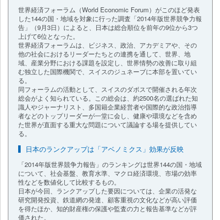
世界経済フォーラム（World Economic Forum）がこのほど発表
した144の国・地域を対象に行った調査「2014年版世界競争力報
告」（9月3日）によると、日本は総合順位を前年の9位から3つ
上げて6位となった。
世界経済フォーラムは、ビジネス、政治、アカデミアや、その
他の社会におけるリーダーたちとの連携を通して、世界、地
域、産業分野における課題を設定し、世界情勢の改善に取り組
む独立した国際機関で、スイスのジュネーブに本部を置いてい
る。
同フォーラムの活動として、スイスのダボスで開催される年次
総会がよく知られている。この総会は、約2500名の選ばれた知
識人やジャーナリスト、多国籍企業経営者や国際的な政治指導
者などのトップリーダーが一堂に会し、健康や環境などを含め
た世界が直面する重大な問題について議論する場を提供してい
る。
日本のランクアップは「アベノミクス」効果が反映
「2014年版世界競争力報告」のランキングは世界144の国・地域
について、社会基盤、教育水準、マクロ経済環境、市場の効率
性などを数値化して比較するもの。
日本が今回、ランクアップした要因については、企業の活発な
研究開発投資、鉄道網の発達、顧客重視の文化などが高い評価
を得たほか、知的財産権の保護や監査の力と報告基準などが評
価された。